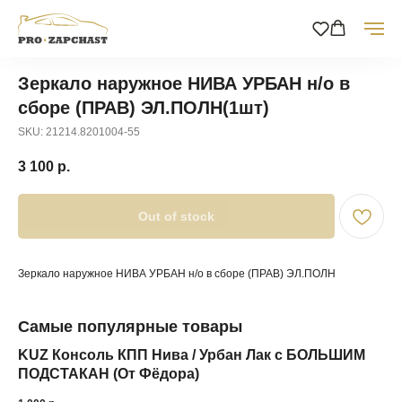
Зеркало наружное НИВА УРБАН н/о в
сборе (ПРАВ) ЭЛ.ПОЛН(1шт)
SKU:
21214.8201004-55
3 100
р.
Out of stock
Зеркало наружное НИВА УРБАН н/о в сборе (ПРАВ) ЭЛ.ПОЛН
Самые популярные товары
KUZ Консоль КПП Нива / Урбан Лак с БОЛЬШИМ
По
ПОДСТАКАН (От Фёдора)
(2