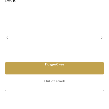
1 000
р.
1 2
Подробнее
Out of stock