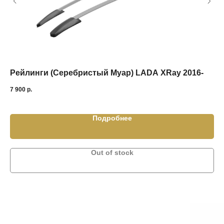
Рейлинги (Серебристый Муар) LADA ХRay 2016-
За
(л
7 900
р.
1 8
Подробнее
Out of stock