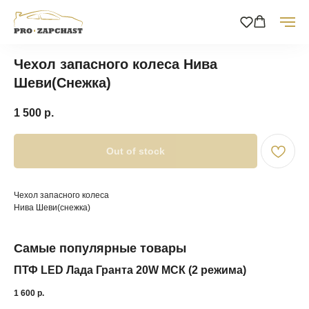
Чехол запасного колеса Нива
Шеви(Снежка)
1 500
р.
Out of stock
Чехол запасного колеса
Нива Шеви(снежка)
Самые популярные товары
ПТФ LED Лада Гранта 20W МСК (2 режима)
OZ
пр
1 600
р.
La
1 1