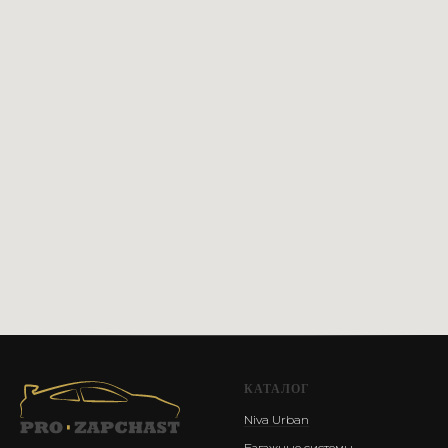
Сайт разработан @st_malugina
КАТАЛОГ
Niva Urban
Багажные системы