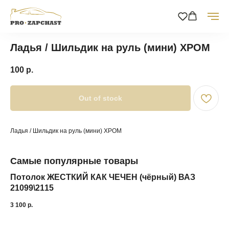
Ладья / Шильдик на руль (мини) ХРОМ
100
р.
Out of stock
Ладья / Шильдик на руль (мини) ХРОМ
Самые популярные товары
Потолок ЖЕСТКИЙ КАК ЧЕЧЕН (чёрный) ВАЗ
OZ
21099\2115
Со
3 100
р.
1 7