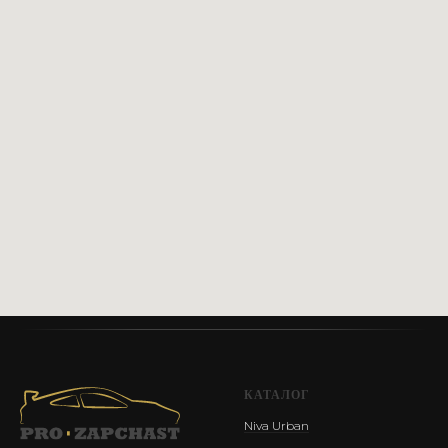
Сайт разработан @st_malugina
КАТАЛОГ
Niva Urban