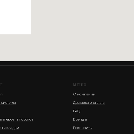
ОГ
МЕНЮ
an
О компании
 системы
Доставка и оплата
FAQ
амперов и порогов
Бренды
е накладки
Реквизиты