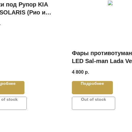
и под Рупор KIA
 SOLARIS (Рио и
рис)
.
Фары противотума
LED Sal-man Lada Ve
X-Ray / Granta FL / R
4 800
р.
50 Вт (2 шт.)
дробнее
Подробнее
 of stock
Out of stock