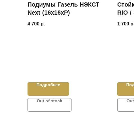
Подиумы Газель НЭКСТ
Стойк
Next (16х16хР)
RIO /
Соля
4 700
р.
1 700
р
Подробнее
По
Out of stock
Out