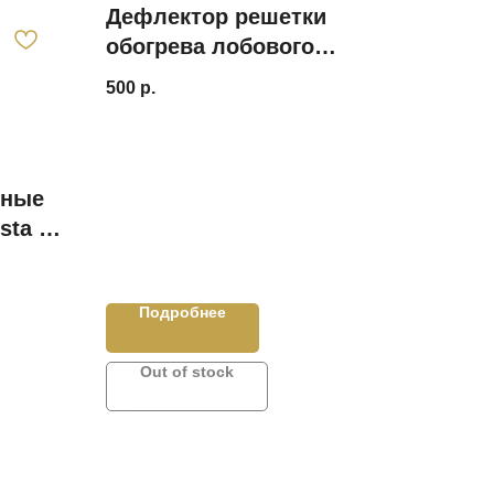
Дефлектор решетки
обогрева лобового
стекла Ларгус (V_2.0)
500
р.
нные
sta /
enault
Подробнее
Out of stock