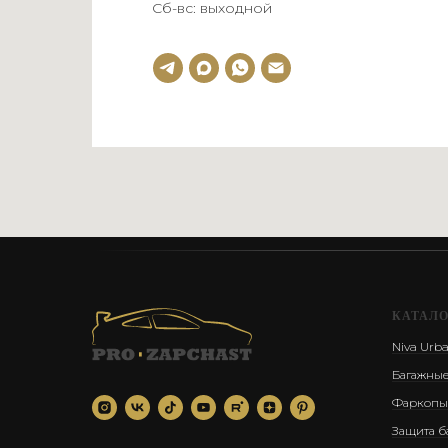
Сб-вс: выходной
КАТАЛ
Niva Urb
Багажные
Фаркопы
Защита б