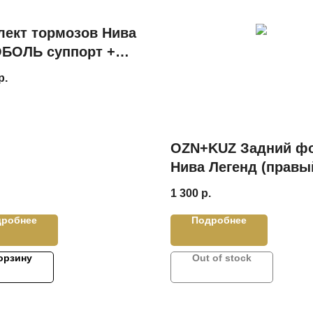
лект тормозов Нива
ОБОЛЬ суппорт +
ИЛИР с Насечками в
р.
Е СО СТУПИЧ.
ОМ
OZN+KUZ Задний ф
Нива Легенд (правы
ОСВАР
1 300
р.
дробнее
Подробнее
орзину
Out of stock