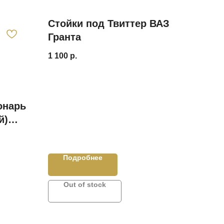
Стойки под Твиттер ВАЗ
Гранта
1 100
р.
онарь
й)
Подробнее
Out of stock