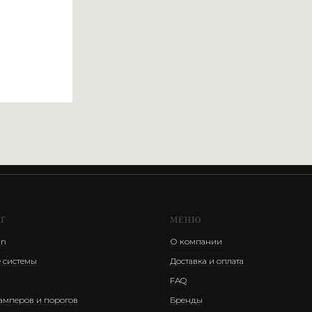
ОГ
МЕНЮ
an
О компании
 системы
Доставка и оплата
FAQ
амперов и порогов
Бренды