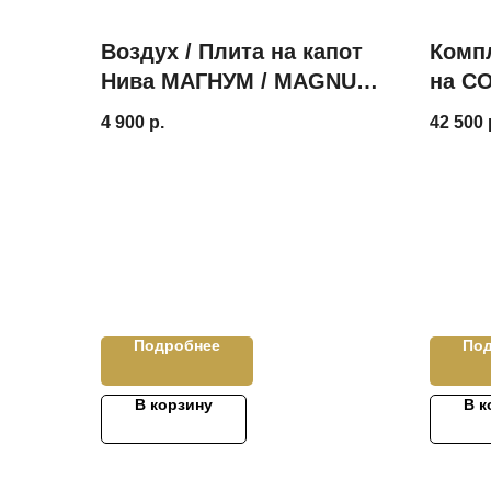
Воздух / Плита на капот
Комп
Нива МАГНУМ / MAGNUM
на С
ver 2.0 (ШАГРЕНЬ)
ВЕНТ
4 900
р.
42 500
СБОР
УЗЛ
Подробнее
По
В корзину
В к