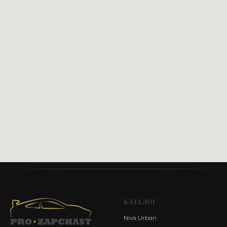
Сайт разработан @st_malugina
КАТАЛОГ
Niva Urban