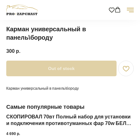
Карман универсальный в
панель\бороду
300
р.
Out of stock
Карман универсальный в панель\бороду
Самые популярные товары
СКОПИРОВАЛ 70вт Полный набор для установки
За
и подключения противотуманных фар 70w БЕЛАЯ
U
подсветка кнопки LED LADA GRANTA FL Лада
4 690
р.
5 0
Гранта ФЛ