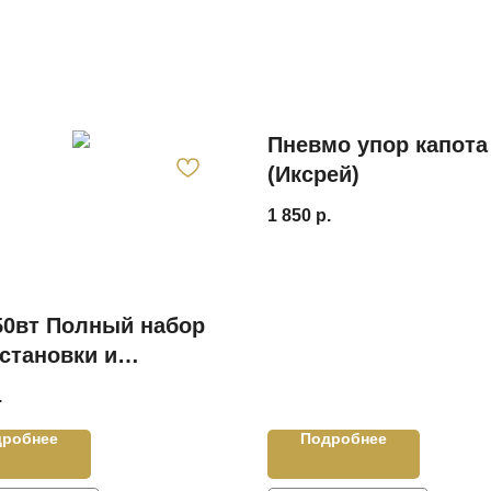
Пневмо упор капота
(Иксрей)
1 850
р.
50вт Полный набор
становки и
лючения
.
ивотуманных фар
дробнее
Подробнее
0W Lada Largus
Ларгус