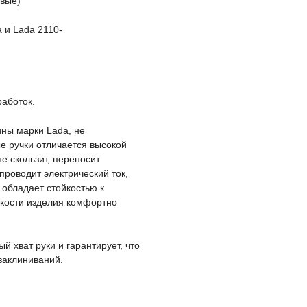
евые)
 и Lada 2110-
работок.
ны марки Lada, не
е ручки отличается высокой
е скользит, переносит
проводит электрический ток,
 обладает стойкостью к
йкости изделия комфортно
й хват руки и гарантирует, что
заклиниваний.