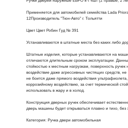
Ручки дверей наружные ЕВРО к-т 4шт (2 правые, 2 л
Применяется для автомобилей семейства Lada Priora
12Производитель "Тюн-Авто" г. Тольятти
Цвет Цвет Робин Гуд № 391
Устанавливаются в штатные места без каких либо до
Штатные изделия, которые устанавливаются на маши
отличаются длительным сроком эксплуатации. Данны
стойкостью к местным нагрузкам, поверхность ручек н
воздействие даже агрессивных чистящих средств, не 
не боится даже прямого воздействия ультрафиолета,
коррозийному воздействию, за счет термической сто
использовать в жару и в холод.
Конструкция дверных ручек обеспечивает естественны
дверь машины будет открываться плавно и тихо, без 
Категория: Ручка двери автомобильная