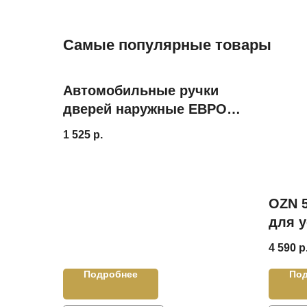
Самые популярные товары
Автомобильные ручки
дверей наружные ЕВРО
РЫСЬ к-т 4шт. для ВАЗ
1 525
р.
Классика / Лада 2104,
2105, 2107 РЫСЬ
OZN 
для у
подк
4 590
р
прот
Подробнее
По
LED 5
Лада 