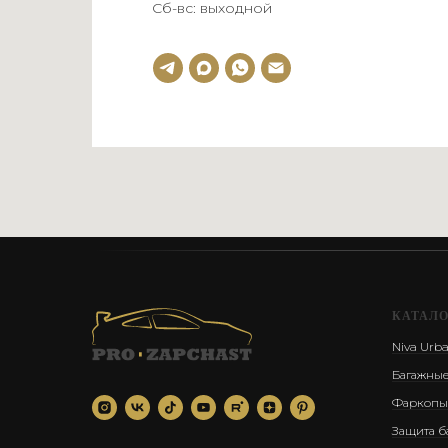
Сб-вс: выходной
КАТАЛ
Niva Urb
Багажные
Фаркопы
Защита б