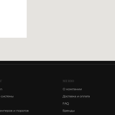
ОГ
МЕНЮ
an
О компании
 системы
Доставка и оплата
FAQ
амперов и порогов
Бренды