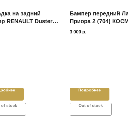
дка на задний
Бампер передний Л
ер RENAULT Duster
Приора 2 (704) КОС
- ТЮН АВТО
3 000
р.
дробнее
Подробнее
 of stock
Out of stock