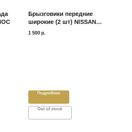
ада
Брызговики передние
МОС
широкие (2 шт) NISSAN
Terrano 2014-
1 500
р.
Подробнее
Out of stock