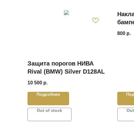
Накла
бамп
2012
800
р.
Защита порогов НИВА
Rival (BMW) Silver D128AL
10 500
р.
Подробнее
По
Out of stock
Out