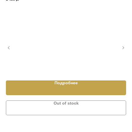
СК
по
Би
3 9
Подробнее
Out of stock