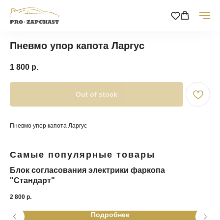
Пневмо упор капота Ларгус
1 800
р.
Out of stock
Пневмо упор капота Ларгус
Самые популярные товары
Блок согласования электрики фаркопа
DK
"Стандарт"
2 9
2 800
р.
Подробнее