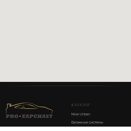
Сайт разработан @st_malugina
КАТАЛОГ
Niva Urban
Багажные системы
Фаркопы