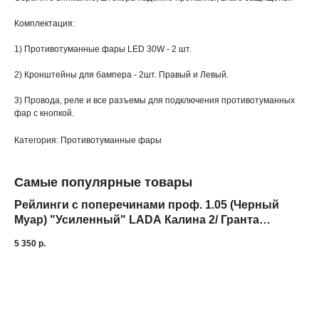
Комплектация:
1) Противотуманные фары LED 30W - 2 шт.
2) Кронштейны для бампера - 2шт. Правый и Левый.
3) Провода, реле и все разъемы для подключения противотуманных
фар с кнопкой.
Категория: Противотуманные фары
Самые популярные товары
Рейлинги с поперечинами проф. 1.05 (Черный
Ба
Муар) "Усиленный" LADA Калина 2/ Гранта
pr
Универсал 2013 - 2018 -
5 350
р.
3 5